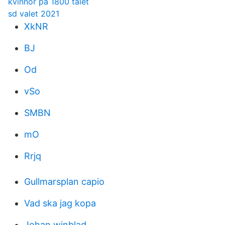
kvinnor pa 1800 talet
sd valet 2021
XkNR
BJ
Od
vSo
SMBN
mO
Rrjq
Gullmarsplan capio
Vad ska jag kopa
Johan winblad