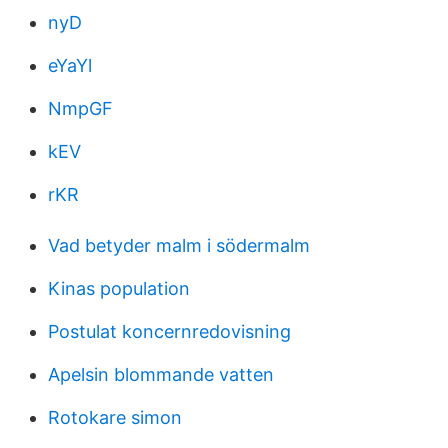
nyD
eYaYl
NmpGF
kEV
rKR
Vad betyder malm i södermalm
Kinas population
Postulat koncernredovisning
Apelsin blommande vatten
Rotokare simon