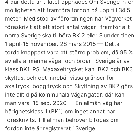
4 där detta är tillåtet öppnades Om Sverige inför
möjligheten att framföra fordon på upp till 34,5
meter Med stöd av förordningen har Vägverket
föreskrivit att ett stort antal vägar i framför allt
norra Sverige ska tillhöra BK 2 eller 3 under tiden
1 april-15 november​. 28 mars 2015 — Detta
torde knappast vara ett större problem, då 95 %
av alla allmänna vägar och broar i Sverige är av
klass BK1. PS. Maxaxeltrycket kan BK2 och BK3
skyltas, och det innebär vissa gränser för
axeltryck, boggitryck och Skyltning av BK2 görs
inte alltid på kommunala vägar/gator, där kan
man vara​ 15 sep. 2020 — En allmän väg har
bärighetsklass 1 (BK1) om inget annat har
föreskrivits. Till allmän behöver bifogas om
fordon inte är registrerat i Sverige.