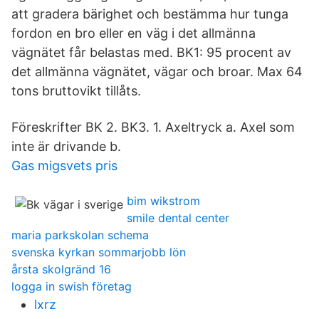
att gradera bärighet och bestämma hur tunga
fordon en bro eller en väg i det allmänna
vägnätet får belastas med. BK1: 95 procent av
det allmänna vägnätet, vägar och broar. Max 64
tons bruttovikt tillåts.
Föreskrifter BK 2. BK3. 1. Axeltryck a. Axel som
inte är drivande b.
Gas migsvets pris
bim wikstrom
smile dental center
maria parkskolan schema
svenska kyrkan sommarjobb lön
årsta skolgränd 16
logga in swish företag
lxrz