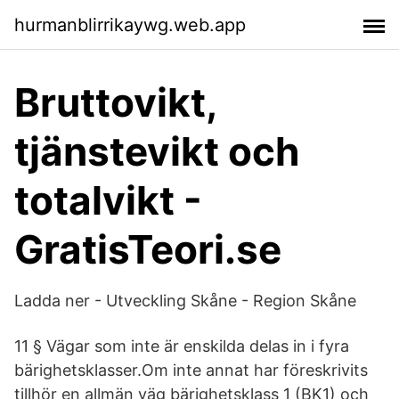
hurmanblirrikaywg.web.app
Bruttovikt,
tjänstevikt och
totalvikt -
GratisTeori.se
Ladda ner - Utveckling Skåne - Region Skåne
11 § Vägar som inte är enskilda delas in i fyra
bärighetsklasser.Om inte annat har föreskrivits
tillhör en allmän väg bärighetsklass 1 (BK1) och